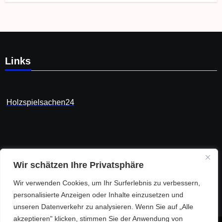
Links
Holzspielsachen24
Kids – Toy – Culture | Blog
Wir schätzen Ihre Privatsphäre
Von der Ästhetik des Spielens bis zu den Geschichten hinter
Wir verwenden Cookies, um Ihr Surferlebnis zu verbessern,
unseren liebsten Spielsachen.
personalisierte Anzeigen oder Inhalte einzusetzen und
unseren Datenverkehr zu analysieren. Wenn Sie auf „Alle
akzeptieren" klicken, stimmen Sie der Anwendung von